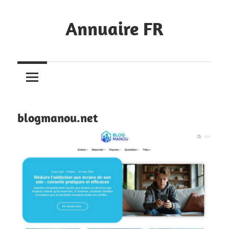
Skip
to
Annuaire FR
content
Annuaires
français
de
blogs
blogmanou.net